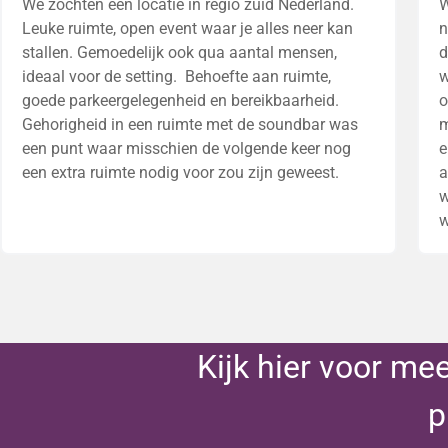
We zochten een locatie in regio zuid Nederland.
W
Leuke ruimte, open event waar je alles neer kan
n
stallen. Gemoedelijk ook qua aantal mensen,
d
ideaal voor de setting. Behoefte aan ruimte,
w
goede parkeergelegenheid en bereikbaarheid.
o
Gehorigheid in een ruimte met de soundbar was
m
een punt waar misschien de volgende keer nog
e
een extra ruimte nodig voor zou zijn geweest.
a
w
w
Kijk hier voor me
p