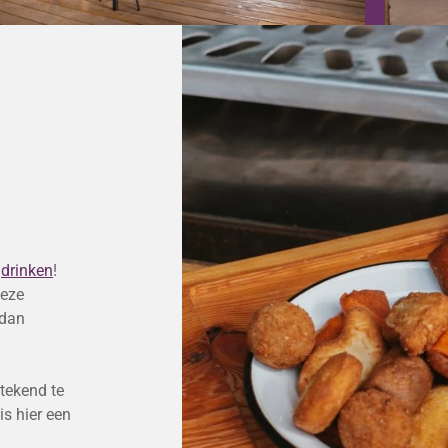
d
drinken
!
deze
 dan
tekend te
is hier een