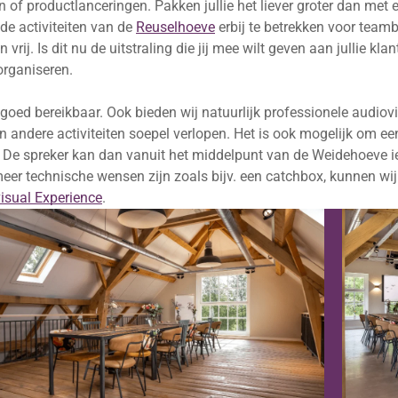
f productlanceringen. Pakken jullie het liever groter dan met 
de activiteiten van de
Reuselhoeve
erbij te betrekken voor teamb
vrij. Is dit nu de uitstraling die jij mee wilt geven aan jullie kla
organiseren.
oed bereikbaar. Ook bieden wij natuurlijk professionele audiov
n andere activiteiten soepel verlopen. Het is ook mogelijk om ee
n. De spreker kan dan vanuit het middelpunt van de Weidehoeve 
er technische wensen zijn zoals bijv. een catchbox, kunnen wij 
isual Experience
.