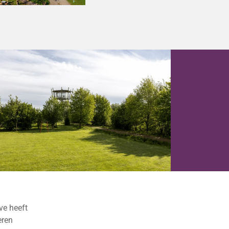
ve heeft
eren