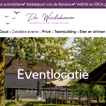
 activiteiten
Middelpunt van de Benelux
VeBON en ERCA ge
 Goud
Zakelijke events
Privé
Teambuilding
Eten en drinken
Eventlocatie