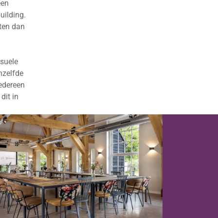
een
uilding.
nten dan
isuele
nzelfde
iedereen
dit in