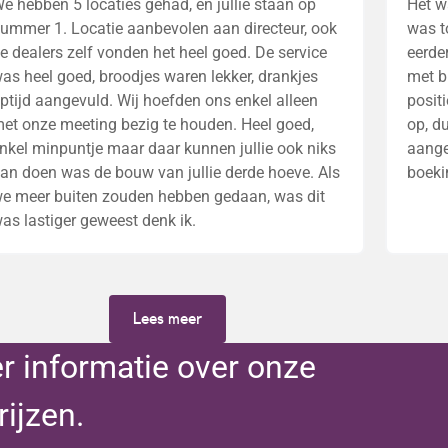
e hebben 5 locaties gehad, en jullie staan op
Het w
ummer 1. Locatie aanbevolen aan directeur, ook
was t
e dealers zelf vonden het heel goed. De service
eerde
as heel goed, broodjes waren lekker, drankjes
met b
ptijd aangevuld. Wij hoefden ons enkel alleen
posit
et onze meeting bezig te houden. Heel goed,
op, d
nkel minpuntje maar daar kunnen jullie ook niks
aange
an doen was de bouw van jullie derde hoeve. Als
boeki
e meer buiten zouden hebben gedaan, was dit
as lastiger geweest denk ik.
Lees meer
er informatie over onze
rijzen.