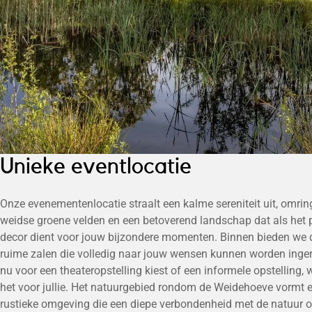
Unieke eventlocatie
Onze evenementenlocatie straalt een kalme sereniteit uit, omri
weidse groene velden en een betoverend landschap dat als het 
decor dient voor jouw bijzondere momenten. Binnen bieden we 
ruime zalen die volledig naar jouw wensen kunnen worden ingeri
nu voor een theateropstelling kiest of een informele opstelling, w
het voor jullie. Het natuurgebied rondom de Weidehoeve vormt 
rustieke omgeving die een diepe verbondenheid met de natuur o