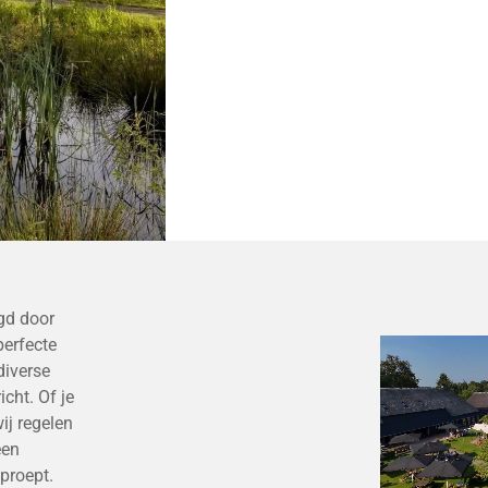
ngd door
perfecte
diverse
cht. Of je
ij regelen
een
proept.